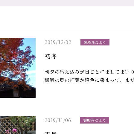
2019/12/02
御殿荘だより
初冬
朝夕の冷え込みが日ごとにましてまいりました。 一夜造りの学問所
御殿の奥の紅葉が錦色に染まって、まだ見頃です。 万両、千両、
実をつける植物。 実が葉の下に垂れ下がる万両。実が葉の上向きに囲ってつく千両。た
くさんの実をぶどうの様につける南天。 違いがわかりますでしょうか。その違いを
荘の中庭でぜひお確かめください。
2019/11/06
御殿荘だより