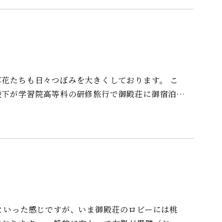
花たちも日々つぼみを大きくしております。 こ
殿下が学習院高等科の研修旅行で御殿荘に御宿泊さ
が植樹なさった紅梅（鹿児島紅梅）があります（昭
島
り』で、色
たいと思います。