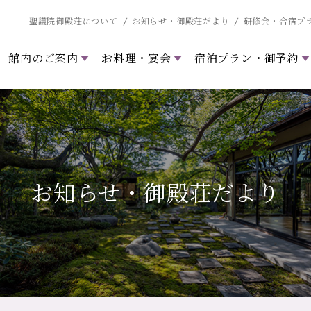
聖護院御殿荘について
お知らせ・御殿荘だより
研修会・合宿プ
館内のご案内
お料理・宴会
宿泊プラン・御予約
お知らせ・御殿荘だより