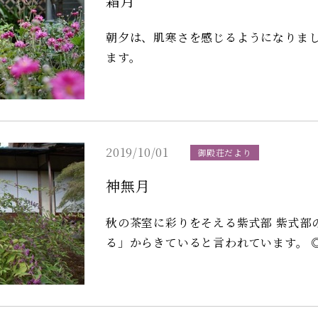
霜月
朝夕は、肌寒さを感じるようになりました。 中庭の草花も秋の風情を感じる
ます。
2019/10/01
御殿荘だより
神無月
秋の茶室に彩りをそえる紫式部 紫式部の名の由来は、紫のシキミ＝「たくさん実が実
る」からきていると言われています。 ◎聖護院門跡の秋の特別公開スタート致しまし
た。