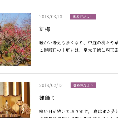
丹です。
2018/03/13
御殿荘だより
紅梅
暖かい陽気も多くなり、中庭の樹々や草
こ御殿荘の中庭には、皇太子徳仁親王
れた際、その記念として徳仁親王殿下
和53年3月26日）。 こちらの紅梅も光格天皇ゆかりの一夜御殿前の中庭で、いまピンク色
のつぼみを大きく膨らませております。 写真は先述しましたピンク色のつぼみの鹿児
紅梅と、中庭の奥で花を咲かせた紅梅です。 今後もこの『聖護院御殿荘だよ
2018/02/13
御殿荘だより
彩豊かな春の中庭をご紹介させて頂き
雛飾り
寒い日が続いております。 春はまだ先といった感じですが、いま御殿荘のロビーには桃