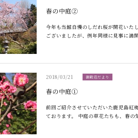
春の中庭②
今年も当館自慢のしだれ桜が開花いたしました。 例年より１週間ほ
ございましたが、例年同様に見事に満開を迎えました。 しだ
大山桜が満開を迎え、春の中庭を彩ってくれました。 いまは綺
らたちが、中庭一面をピンク色に埋め
2018/03/21
御殿荘だより
春の中庭①
前回ご紹介させていただいた鹿児島紅
ております。 中庭の草花たちも、春の気配を感じ取ったのか、芽吹き、花を咲かせ出して
おります。 当館自慢の「しだれ桜」も、もうすぐ見頃を迎えそうですので、またこの
『聖護院御殿荘だより』ご紹介させて頂こうと思って