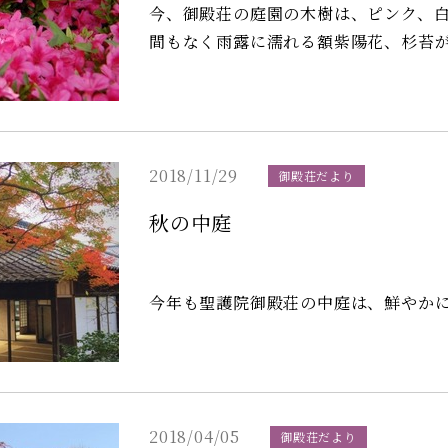
今、御殿荘の庭園の木樹は、ピンク、
間もなく雨露に濡れる額紫陽花、杉苔
2018/11/29
御殿荘だより
秋の中庭
今年も聖護院御殿荘の中庭は、鮮やか
2018/04/05
御殿荘だより