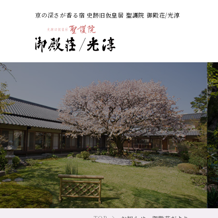
京の深さが香る宿 史跡旧仮皇居 聖護院 御殿荘/光淳