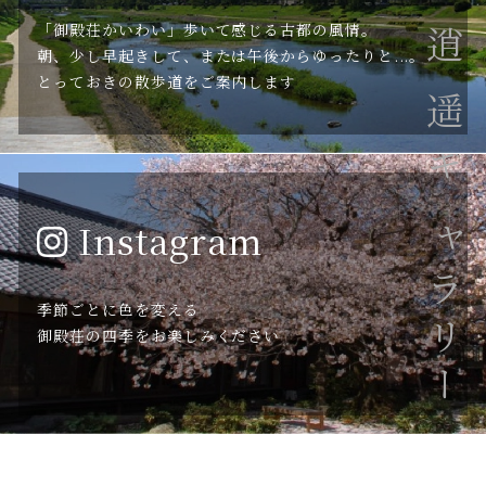
古都逍遥
「御殿荘かいわい」歩いて感じる古都の風情。
朝、少し早起きして、または午後からゆったりと...。
とっておきの散歩道をご案内します
ギャラリー
Instagram
季節ごとに色を変える
御殿荘の四季をお楽しみください