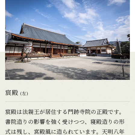
宸殿
(左)
宸殿は法親王が居住する門跡寺院の正殿です。
書院造りの影響を強く受けつつ、寝殿造りの形
式は残し、宮殿風に造られています。天明八年