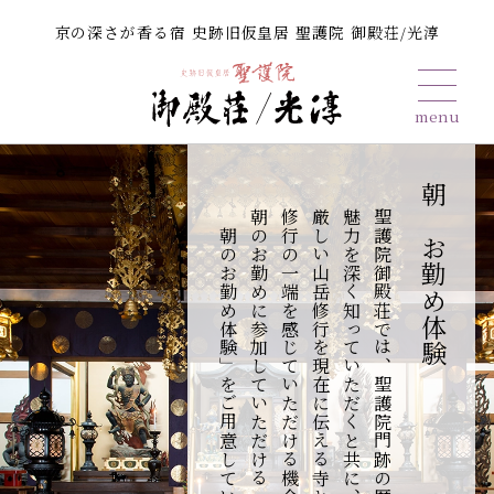
京の深さが香る宿 史跡旧仮皇居 聖護院 御殿荘/光淳
朝のお勤め体験
「朝のお勤め体験」をご用意しています。
朝のお勤めに参加していただける
修行の一端を感じていただける機会を増やそうと、
厳しい山岳修行を現在に伝える寺としての取り組みや、
魅力を深く知っていただくと共に、
聖護院御殿荘では、聖護院門跡の歴史や