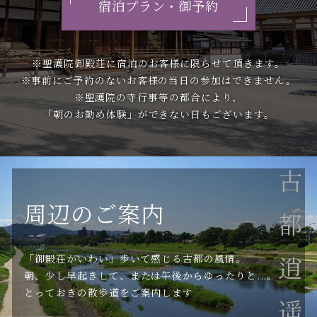
宿泊プラン・御予約
※聖護院御殿荘に宿泊のお客様に限らせて頂きます。
※事前にご予約のないお客様の当日の参加はできません。
※聖護院の寺行事等の都合により、
「朝のお勤め体験」ができない日もございます。
古都逍遥
周辺のご案内
「御殿荘かいわい」歩いて感じる古都の風情。
朝、少し早起きして、または午後からゆったりと...。
とっておきの散歩道をご案内します