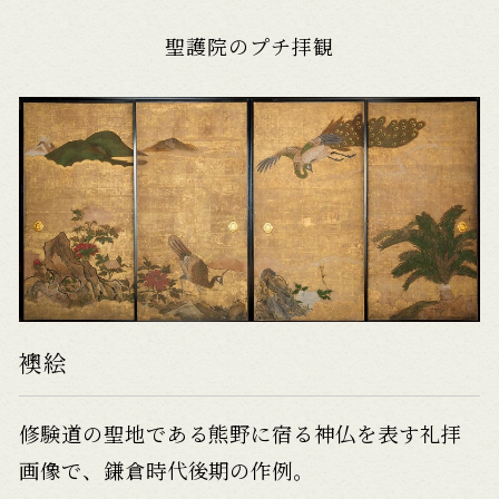
聖護院のプチ拝観
襖絵
修験道の聖地である熊野に宿る神仏を表す
礼拝
画像で、鎌倉時代後期の作例。