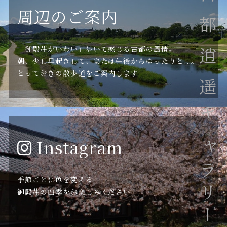
古都逍遥
周辺のご案内
「御殿荘かいわい」歩いて感じる古都の風情。
朝、少し早起きして、または午後からゆったりと...。
とっておきの散歩道をご案内します
ギャラリー
Instagram
季節ごとに色を変える
御殿荘の四季をお楽しみください