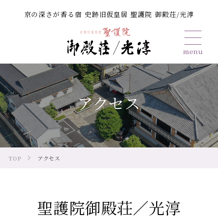
京の深さが香る宿 史跡旧仮皇居 聖護院 御殿荘/光淳
アクセス
TOP
アクセス
聖護院御殿荘／光淳