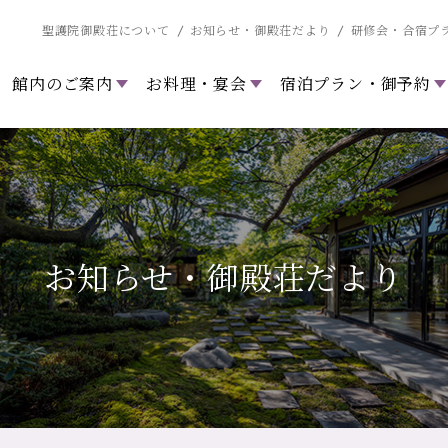
聖護院御殿荘について
お知らせ・御殿荘だより
研修会・合宿プ
館内のご案内
お料理・宴会
宿泊プラン・御予約
お知らせ・御殿荘だより