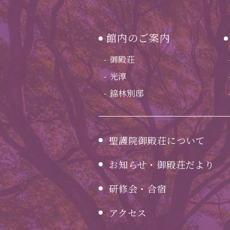
館内のご案内
御殿荘
光淳
錦林別邸
聖護院御殿荘について
お知らせ・御殿荘だより
研修会・合宿
アクセス