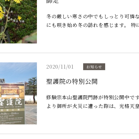
師走
冬の厳しい寒さの中でもしっとり可憐な花を咲か
にも咲き始め冬の訪れを感じます。 特に石蕗の花言葉は「困難にも負けない」という意
味があります。今にぴったりの花です
2020/11/01
お知らせ
聖護院の特別公開
修験宗本山聖護院門跡が特別公開中です。 聖護院御殿荘のすぐ隣で徒歩1分 天明
より御所が火災に遭った際は、光格天
は、訪れる人を圧倒する狩野派の豪華絢爛な障壁
観料が大人お1人様８００円が７００円に！ 特別公開２０２０年９月２６日か
年１２月６日まで（２０２０年１１月２９日は休止日です