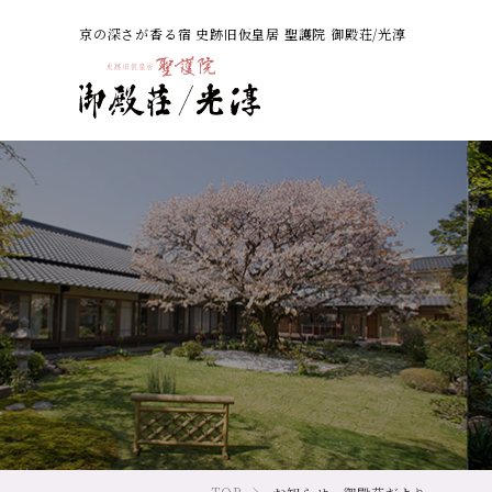
京の深さが香る宿 史跡旧仮皇居 聖護院 御殿荘/光淳