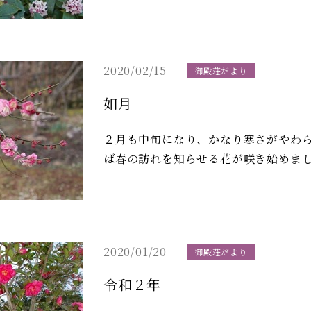
た。 （１枚目：沈丁花、２枚目：
2020/02/15
御殿荘だより
如月
２月も中旬になり、かなり寒さがやわらいできました。 そし
ば春の訪れを知らせる花が咲き始めました。 まず一つ目が梅でございます。
から桜とともに、日本人に愛されてきました。 種類も多いですが、花の
桜と比べると芳しい香りが広がります。 次に、水仙。早春の可憐な花ですが、別名を
存じでしょうか。 雪の中でも春の訪れを告げることから雪中花と呼ばれています。 皆様
のお越しをお待ちしております＾＾
2020/01/20
御殿荘だより
令和２年