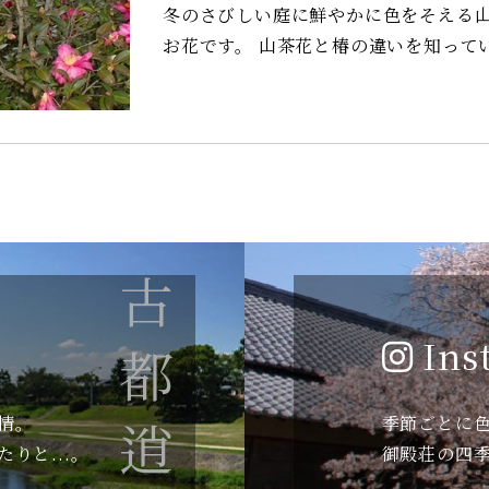
冬のさびしい庭に鮮やかに色をそえる山茶花。 意外と知られませんが、
お花です。 山茶花と椿の違いを知っていますか？ 散るときは椿は花首から落ち,山茶花は
花びらから落ちます。 
古都逍遥
Ins
情。
季節ごとに
りと...。
御殿荘の四