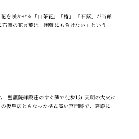
せる「山茶花」「椿」 「石蕗」が当館
。
の大火に
皇の仮皇居ともなった格式高い宮門跡で、宸殿に
画100余面が並びます。 当館宿泊者は拝
ら２０２０
） *次世代対策支援、両立支援