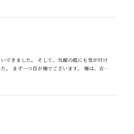
木蓮、３枚目：馬酔木、４・５枚目：鹿児島紅梅）
て、当館の庭にも気が付け
 梅は、古く
色も様々です。
ご