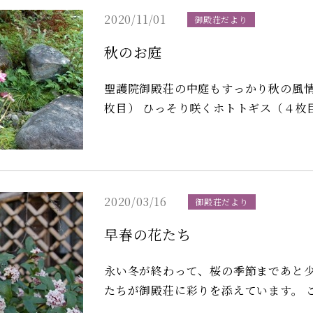
等助成金、一般事業主行動計画策定届
2020/11/01
御殿荘だより
秋のお庭
聖護院御殿荘の中庭もすっかり秋の風情に・・・ ピンクに優雅に咲く
枚目） ひっそり咲くホトトギス（４枚目） ホトトギスは開花は長く、花言葉は「永遠に
あなたのもの」等
2020/03/16
御殿荘だより
早春の花たち
永い冬が終わって、桜の季節まであと少し。 華やかな桜の季節の前に、可憐
たちが御殿荘に彩りを添えています。 この鹿児島紅梅は浩宮様、今の徳仁天皇様が学習
院高等学部の研修旅行の際に植えてい