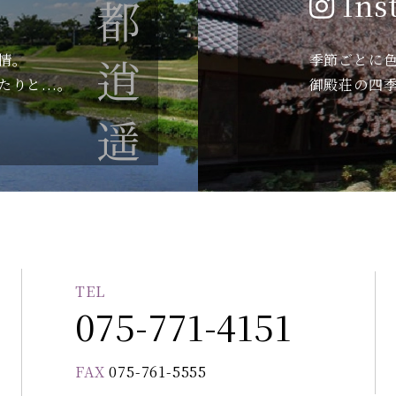
古都逍遥
Ins
情。
季節ごとに
りと...。
御殿荘の四
TEL
。
075-771-4151
FAX
075-761-5555