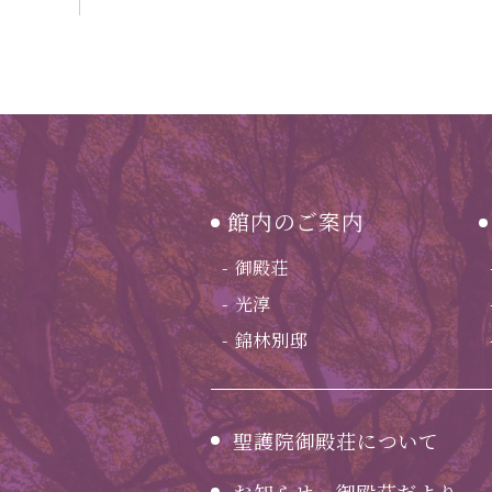
館内のご案内
御殿荘
光淳
錦林別邸
聖護院御殿荘について
お知らせ・御殿荘だより