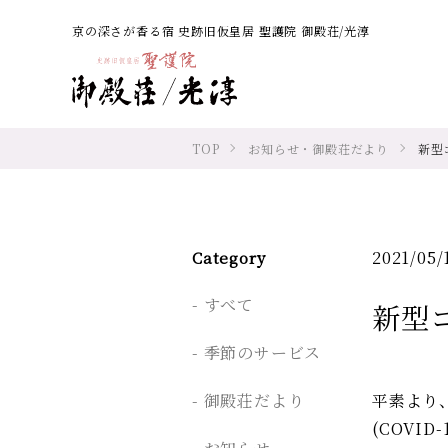
京の深さが香る宿 史跡旧仮皇居 聖護院 御殿荘/光淳
TOP
お知らせ・御殿荘だより
新型
2021/05/
Category
すべて
新型
季節のサービス
御殿荘だより
平素より
(COV