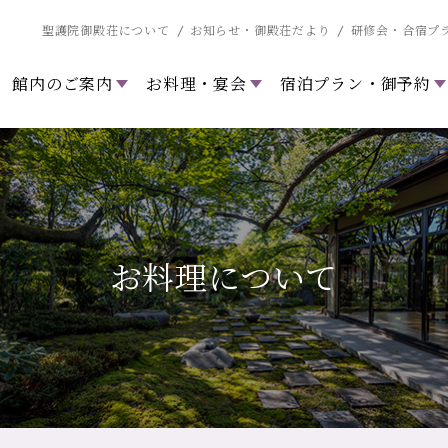
聖護院御殿荘について
お知らせ・御殿荘だより
研修会・合宿プ
館内のご案内
お料理・宴会
宿泊プラン・御予約
お料理について