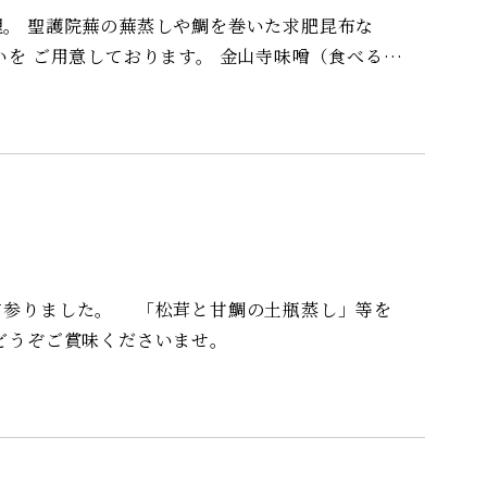
肥昆布な
ております。 金山寺味噌（食べる味
すめの一品です。
参りました。 「松茸と甘鯛の土瓶蒸し」等を
うぞご賞味くださいませ。