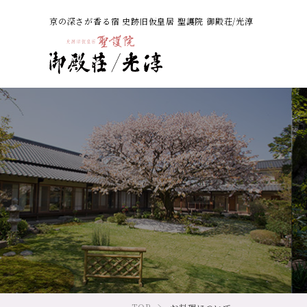
京の深さが香る宿 史跡旧仮皇居 聖護院 御殿荘/光淳