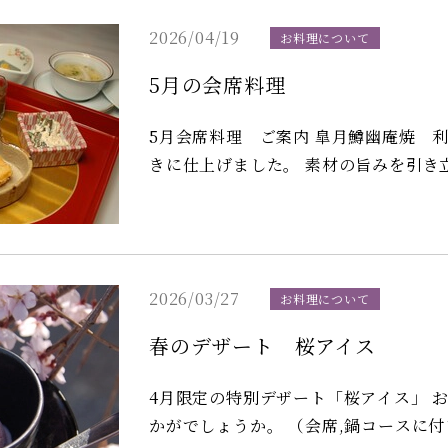
2026/04/19
お料理について
5月の会席料理
5月会席料理 ご案内 皐月鱒幽庵焼 利休麩 今が旬の皐月鱒を、脂ののった濃厚な幽庵焼
きに仕上げました。 素材の旨みを引き
魚羽二重蒸し 木の芽飴 やわらかな白
上げに、木の芽の香りをほのかに効かせ
な風味をお楽しみください。 やさしい甘みでふっくら炊き上げました旬の一寸豆。 また
初夏にふさわしいさっぱりとした酢で仕立
2026/03/27
お料理について
料理は6,600円コースよりご用意して
4,500円より承っております。 ※仕入れ状況により、料理内容の一部を変更させていただ
春のデザート 桜アイス
く場合がございます。
4月限定の特別デザート「桜アイス」 お庭を眺めながら、桜がやさしく香るデザートはい
かがでしょうか。 （会席,鍋コースに