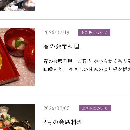
2026/02/19
お料理について
春の会席料理
春の会席料理 ご案内 やわらかく香り高い旬の筍を、木の芽味噌で和えた「筍の木の芽
味噌あえ」 やさしい甘みのゆり根を添
じていただける一品です。 締めには、甘み豊かな鯛茶漬けを上品なお出汁でお召し上が
りください。 会席料理は6,600円コースよりご用意しております。 また、お昼の「常盤
お弁当コース」は4,500円より承っております。 ※仕入れ状況により
変更させていただく場合がございます
2026/02/05
お料理について
2月の会席料理