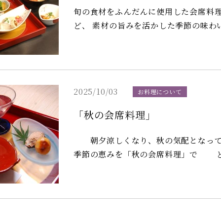
旬の食材をふんだんに使用した会席料理。 聖護院蕪の蕪蒸しや鯛を巻いた求
ど、 素材の旨みを活かした季節の味わいを ご用意し
噌）で味わう焼きしゃぶは、当館おす
2025/10/03
お料理について
「秋の会席料理」
朝夕涼しくなり、秋の気配となって
季節の恵みを「秋の会席料理」で ど