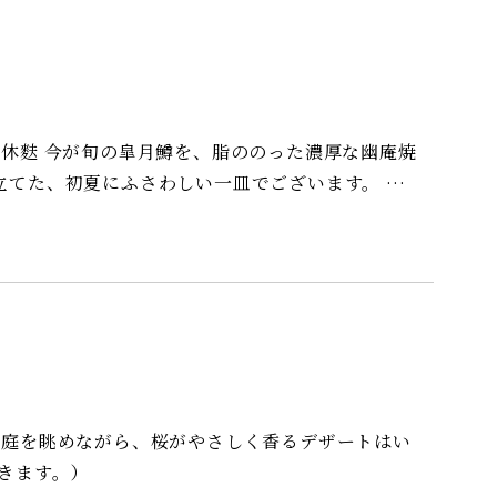
立てた、初夏にふさわしい一皿でございます。 白
魚を、なめらかな羽二重蒸しに仕立てました。 仕
た餡を添えております。 繊細な口当たりと上品
てました、もずく酢もお楽しみ下さい。 会席
おります。 また、お昼の「常盤お弁当コース」は
付きます。）