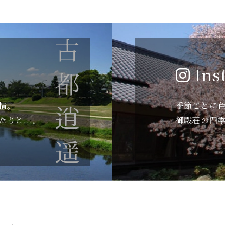
古都逍遥
Ins
情。
季節ごとに
りと...。
御殿荘の四