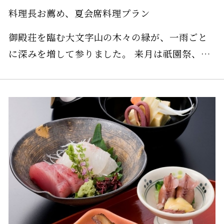
料理長お薦め、夏会席料理プラン
御殿荘を臨む大文字山の木々の緑が、一雨ごと
に深みを増して参りました。 来月は祇園祭、8
月は大文字の送り火と京都は夏本番を迎えま
す。 鮎や鱧など旬の素材をいかした、特典付き
お得な夏会席料理プランをご用意いたしまし
た。 どうぞ、是非ご利用くださいませ。