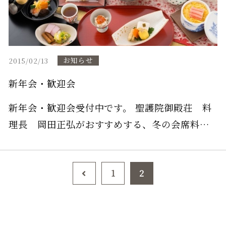
お知らせ
2015/02/13
新年会・歓迎会
新年会・歓迎会受付中です。 聖護院御殿荘 料
理長 岡田正弘がおすすめする、冬の会席料
理。 冬寒くなるにつれて甘みを増す「聖護院株
の蕪蒸し」、ほっこりと優しい味の「京野菜
1
2
海老芋のあんかけ」、など京の冬の美味しいお
料理を是非ご賞味くださいませ。 宴会御案内ち
らしはこちらへ