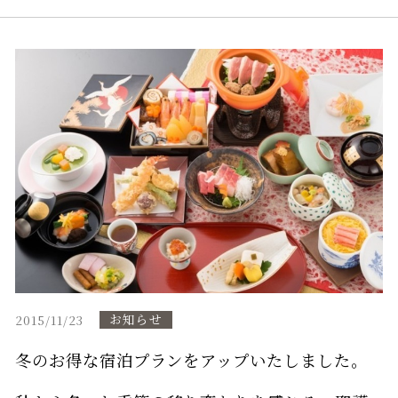
円（税サ込）で燕子花（かきつばた）ランチを
ご用意。 季節の本格京料理をお手軽価格でお召
し上がりいただけます。 また、聖護院の史跡庭
園を散策、タオル付きの足湯体験も無料でご利
用できます。 ご予約の際は、
「燕子花（かきつ
ばた）ランチ」
で、ご予約下さいませ。 ［ご予
約は、５名様からの受付となります］ ［ご予約
は、お電話でお申し込み下さい］
お知らせ
2015/11/23
冬のお得な宿泊プランをアップいたしました。